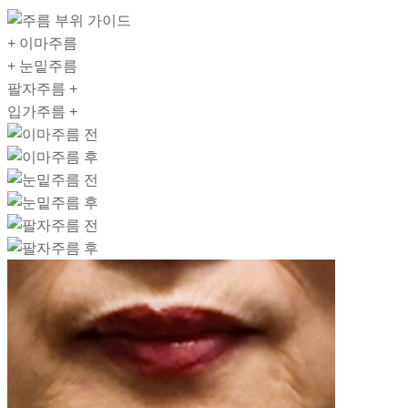
+
이마주름
+
눈밑주름
팔자주름
+
입가주름
+