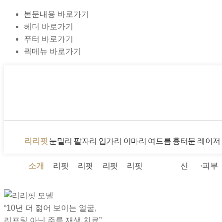
본문내용 바로가기
헤더 바로가기
푸터 바로가기
퀵메뉴 바로가기
로그인
회원
리리핏
눈밑리
팔자리
입가리
이마리
여드름
흉터문
레이저
소개
리핏
리핏
리핏
리핏
신
·피부
“10년 더 젊어 보이는 얼굴,
리프팅 아닌 주름 재생 치료”