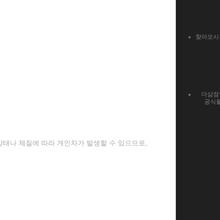
찾아오시
더삼점
공식
 상태나 체질에 따라 개인차가 발생할 수 있으므로,
.