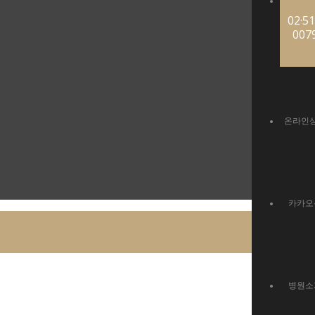
02·51
007
온라인
카카오
병원소