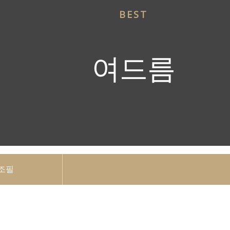
BEST
여드름
조필