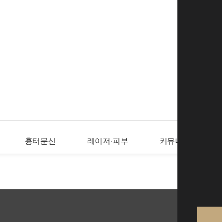
로그인
회
흉터문신
레이저·피부
커뮤니티