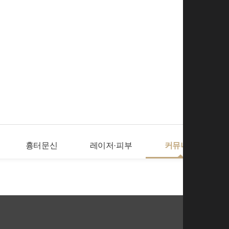
로그인
회
흉터문신
레이저·피부
커뮤니티