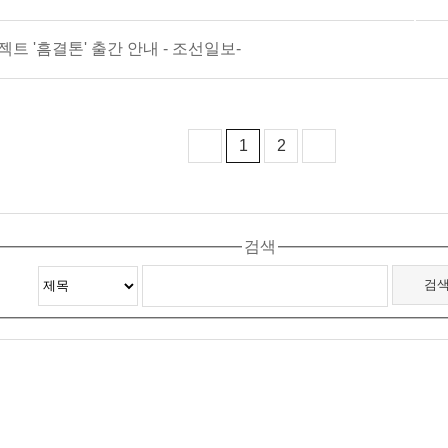
트 '흠결톤' 출간 안내 - 조선일보-
1
2
검색