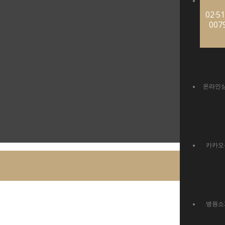
02·51
007
온라인
카카오
병원소