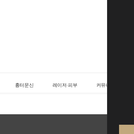
로그인
회
흉터문신
레이저·피부
커뮤니티