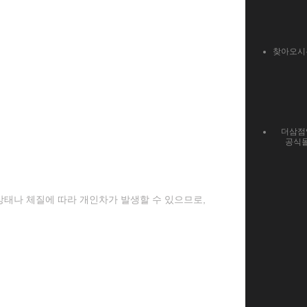
찾아오시
더삼점
공식
 상태나 체질에 따라 개인차가 발생할 수 있으므로,
.