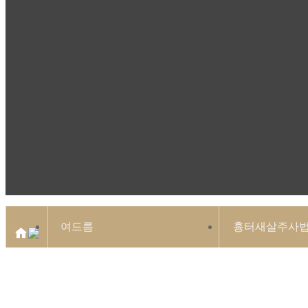
여드름
흉터새살주사