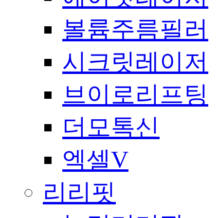
볼륨주름필러
시크릿레이저
브이로리프팅
더모톡신
엑셀V
리리핏