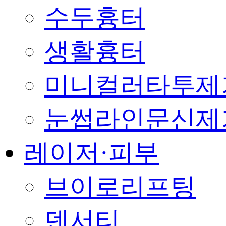
수두흉터
생활흉터
미니컬러타투제
눈썹라인문신제
레이저·피부
브이로리프팅
덴서티