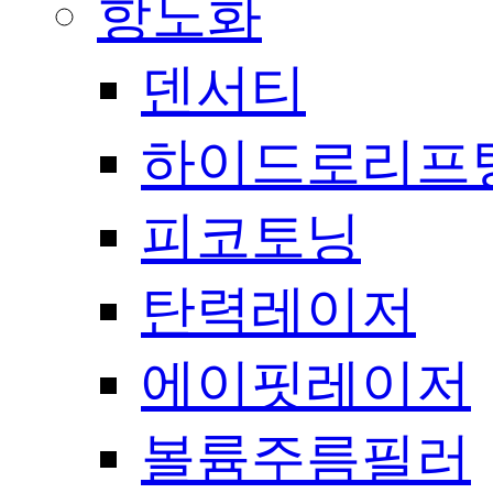
항노화
덴서티
하이드로리프
피코토닝
탄력레이저
에이핏레이저
볼륨주름필러