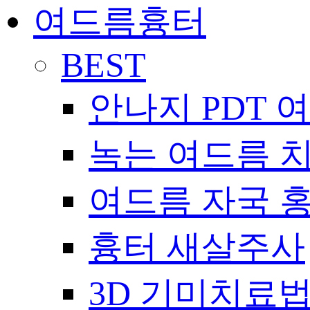
여드름흉터
BEST
안나지 PDT 
녹는 여드름 
여드름 자국 
흉터 새살주사
3D 기미치료