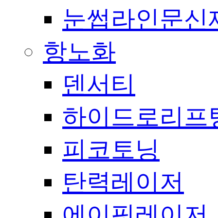
눈썹라인문신
항노화
덴서티
하이드로리프
피코토닝
탄력레이저
에이핏레이저