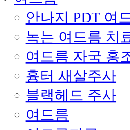
안나지 PDT 여
녹는 여드름 치
여드름 자국 홍
흉터 새살주사
블랙헤드 주사
여드름