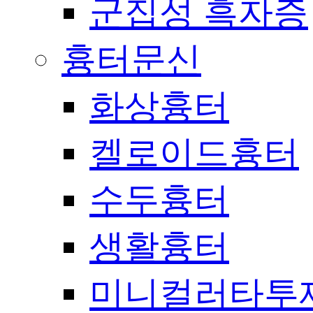
군집성 흑자증
흉터문신
화상흉터
켈로이드흉터
수두흉터
생활흉터
미니컬러타투