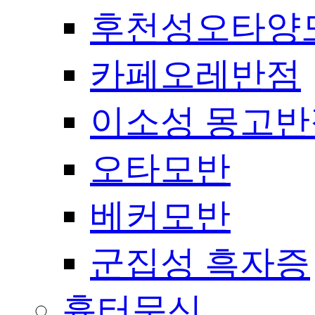
후천성오타양
카페오레반점
이소성 몽고반
오타모반
베커모반
군집성 흑자증
흉터문신