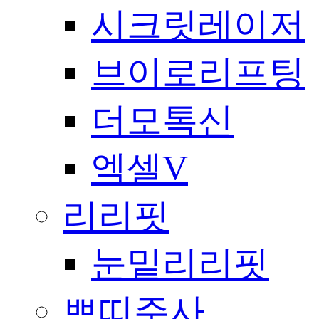
시크릿레이저
브이로리프팅
더모톡신
엑셀V
리리핏
눈밑리리핏
쁘띠주사