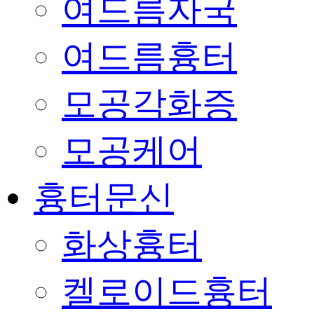
여드름자국
여드름흉터
모공각화증
모공케어
흉터문신
화상흉터
켈로이드흉터