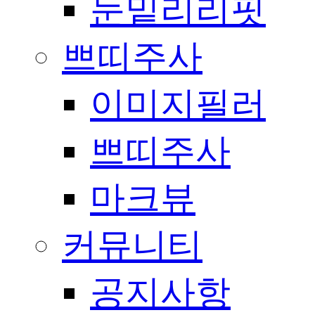
눈밑리리핏
쁘띠주사
이미지필러
쁘띠주사
마크뷰
커뮤니티
공지사항