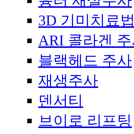
흉터 새살주사
3D 기미치료
ARI 콜라겐 
블랙헤드 주사
재생주사
덴서티
브이로 리프팅