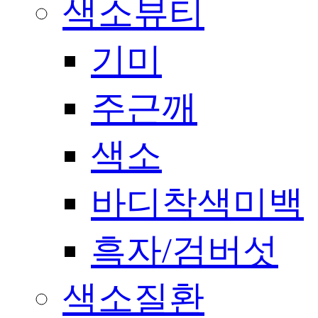
색소뷰티
기미
주근깨
색소
바디착색미백
흑자/검버섯
색소질환