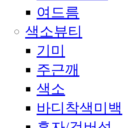
여드름
색소뷰티
기미
주근깨
색소
바디착색미백
흑자/검버섯