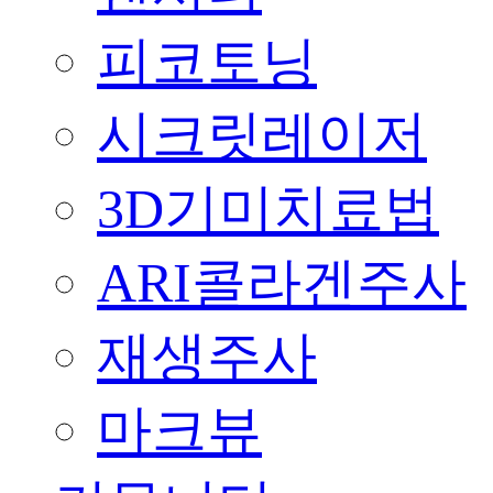
피코토닝
시크릿레이저
3D기미치료법
ARI콜라겐주사
재생주사
마크뷰