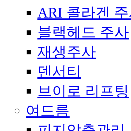
ARI 콜라겐 
블랙헤드 주사
재생주사
덴서티
브이로 리프팅
여드름
피지압출관리