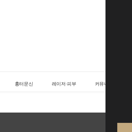
로그인
회
흉터문신
레이저·피부
커뮤니티