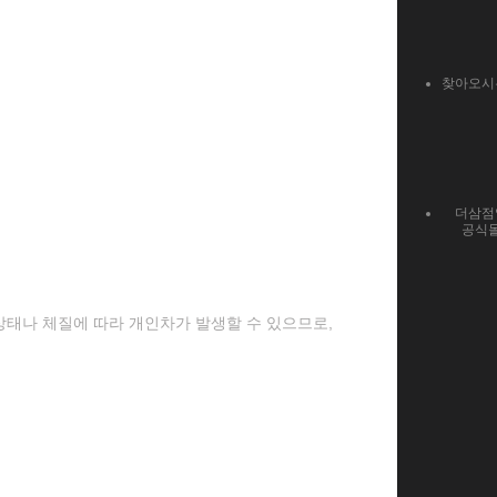
찾아오시
더삼점
공식
 상태나 체질에 따라 개인차가 발생할 수 있으므로,
.