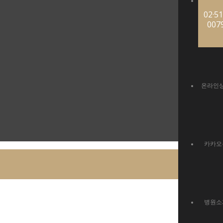
02·51
007
온라인
카카오
병원소