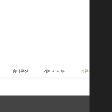
로그인
회
흉터문신
레이저·피부
커뮤니티