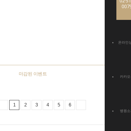
02·51
007
온라인
마감된 이벤트
카카오
1
2
3
4
5
6
병원소