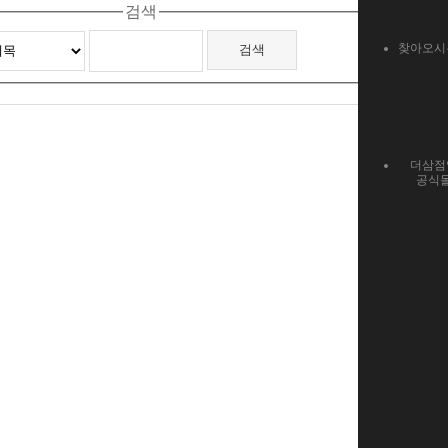
검색
찾아오시
더삼점
공식