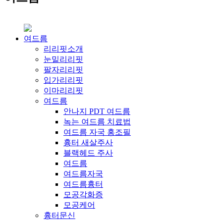
여드름
리리핏소개
눈밑리리핏
팔자리리핏
입가리리핏
이마리리핏
여드름
안나지 PDT 여드름
녹는 여드름 치료법
여드름 자국 홍조필
흉터 새살주사
블랙헤드 주사
여드름
여드름자국
여드름흉터
모공각화증
모공케어
흉터문신