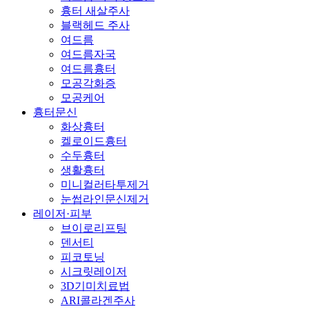
흉터 새살주사
블랙헤드 주사
여드름
여드름자국
여드름흉터
모공각화증
모공케어
흉터문신
화상흉터
켈로이드흉터
수두흉터
생활흉터
미니컬러타투제거
눈썹라인문신제거
레이저·피부
브이로리프팅
덴서티
피코토닝
시크릿레이저
3D기미치료법
ARI콜라겐주사