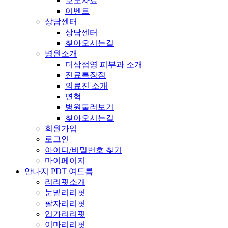
보도자료
이벤트
상담센터
상담센터
찾아오시는길
병원소개
더삼점영 피부과 소개
진료특장점
의료진 소개
연혁
병원둘러보기
찾아오시는길
회원가입
로그인
아이디/비밀번호 찾기
마이페이지
안나지 PDT 여드름
리리핏소개
눈밑리리핏
팔자리리핏
입가리리핏
이마리리핏