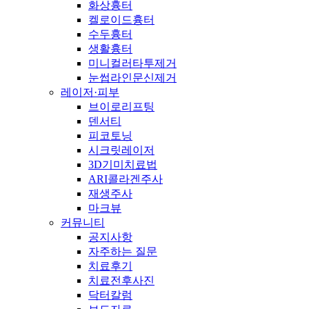
화상흉터
켈로이드흉터
수두흉터
생활흉터
미니컬러타투제거
눈썹라인문신제거
레이저·피부
브이로리프팅
덴서티
피코토닝
시크릿레이저
3D기미치료법
ARI콜라겐주사
재생주사
마크뷰
커뮤니티
공지사항
자주하는 질문
치료후기
치료전후사진
닥터칼럼