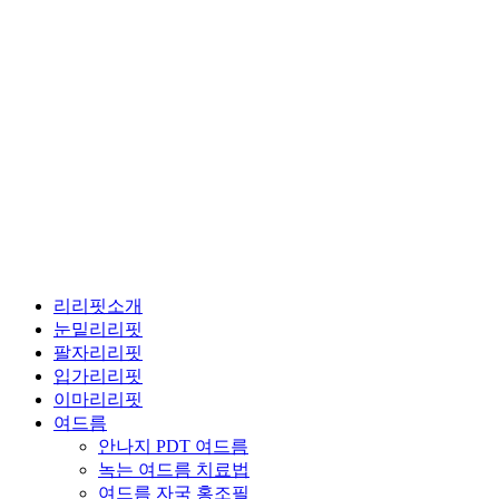
리리핏소개
눈밑리리핏
팔자리리핏
입가리리핏
이마리리핏
여드름
안나지 PDT 여드름
녹는 여드름 치료법
여드름 자국 홍조필