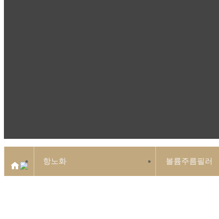
항노화
볼륨주름필러