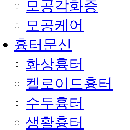
모공각화증
모공케어
흉터문신
화상흉터
켈로이드흉터
수두흉터
생활흉터