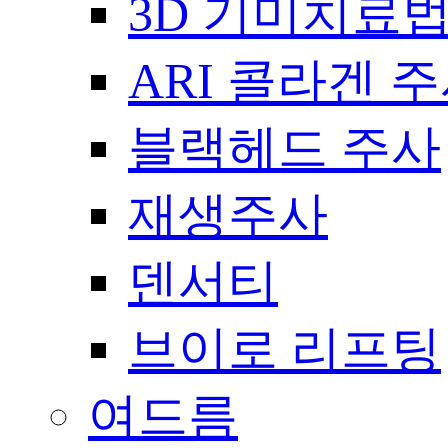
3D 기미치료
ARI 콜라겐 
블랙헤드 주사
재생주사
덴서티
브이로 리프팅
여드름