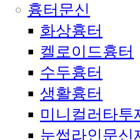
흉터문신
화상흉터
켈로이드흉터
수두흉터
생활흉터
미니컬러타투
눈썹라인문신