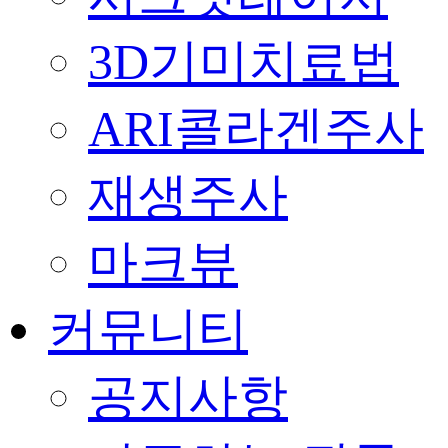
3D기미치료법
ARI콜라겐주사
재생주사
마크뷰
커뮤니티
공지사항