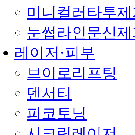
미니컬러타투제
눈썹라인문신제
레이저·피부
브이로리프팅
덴서티
피코토닝
시크릿레이저