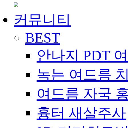
커뮤니티
BEST
안나지 PDT 
녹는 여드름 
여드름 자국 
흉터 새살주사