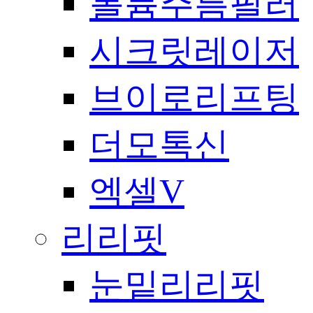
볼륨주름필러
시크릿레이저
브이로리프팅
더모톡신
엑셀V
리리핏
눈밑리리핏