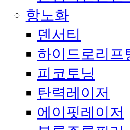
항노화
덴서티
하이드로리프
피코토닝
탄력레이저
에이핏레이저