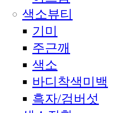
색소뷰티
기미
주근깨
색소
바디착색미백
흑자/검버섯