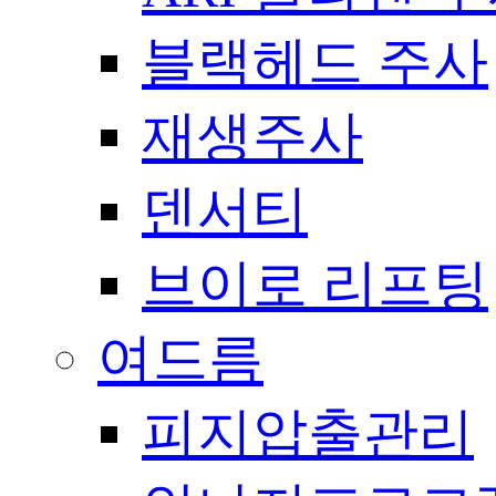
블랙헤드 주사
재생주사
덴서티
브이로 리프팅
여드름
피지압출관리