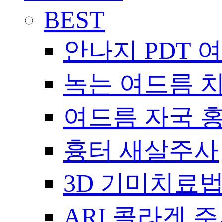
BEST
안나지 PDT 
녹는 여드름 
여드름 자국 
흉터 새살주사
3D 기미치료
ARI 콜라겐 