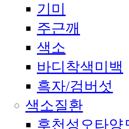
기미
주근깨
색소
바디착색미백
흑자/검버섯
색소질환
후천성오타양