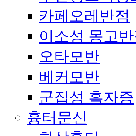
카페오레반점
이소성 몽고반
오타모반
베커모반
군집성 흑자증
흉터문신