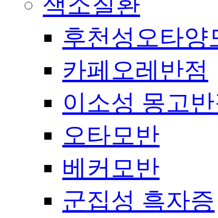
색소질환
후천성오타양
카페오레반점
이소성 몽고반
오타모반
베커모반
군집성 흑자증