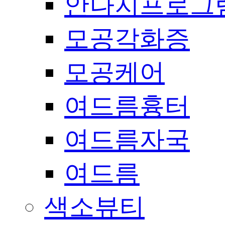
안나지프로그
모공각화증
모공케어
여드름흉터
여드름자국
여드름
색소뷰티