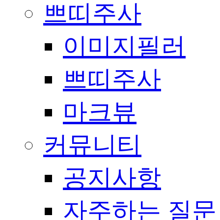
쁘띠주사
이미지필러
쁘띠주사
마크뷰
커뮤니티
공지사항
자주하는 질문