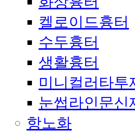
화상흉터
켈로이드흉터
수두흉터
생활흉터
미니컬러타투
눈썹라인문신
항노화