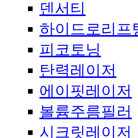
덴서티
하이드로리프
피코토닝
탄력레이저
에이핏레이저
볼륨주름필러
시크릿레이저