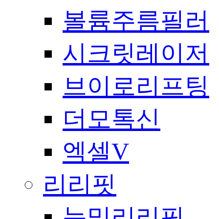
볼륨주름필러
시크릿레이저
브이로리프팅
더모톡신
엑셀V
리리핏
눈밑리리핏