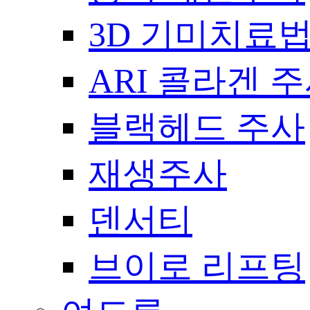
3D 기미치료
ARI 콜라겐 
블랙헤드 주사
재생주사
덴서티
브이로 리프팅