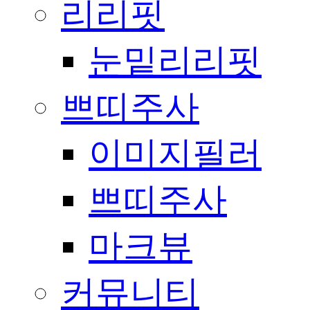
리리핏
눈밑리리핏
쁘띠주사
이미지필러
쁘띠주사
마크뷰
커뮤니티