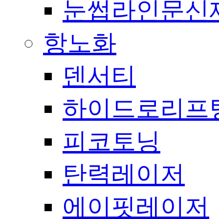
눈썹라인문신
항노화
덴서티
하이드로리프
피코토닝
탄력레이저
에이핏레이저