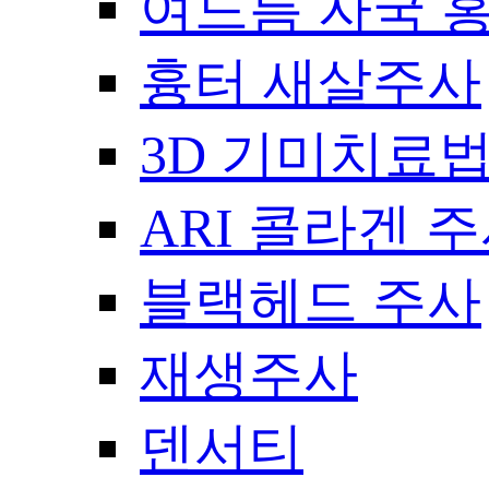
여드름 자국 
흉터 새살주사
3D 기미치료
ARI 콜라겐 
블랙헤드 주사
재생주사
덴서티