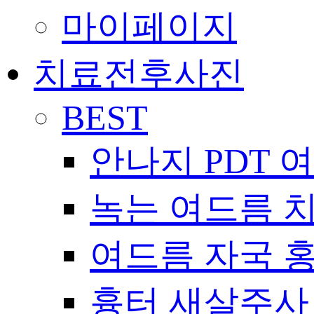
마이페이지
치료전후사진
BEST
안나지 PDT 
녹는 여드름 
여드름 자국 
흉터 새살주사