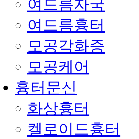
여드름자국
여드름흉터
모공각화증
모공케어
흉터문신
화상흉터
켈로이드흉터