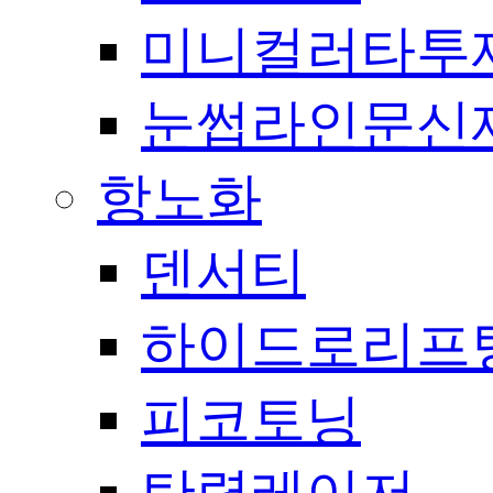
미니컬러타투
눈썹라인문신
항노화
덴서티
하이드로리프
피코토닝