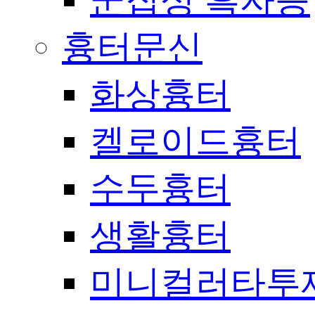
군집성 흑자증
흉터문신
화상흉터
켈로이드흉터
수두흉터
생활흉터
미니컬러타투