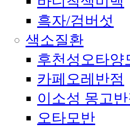
바디착색미백
흑자/검버섯
색소질환
후천성오타양
카페오레반점
이소성 몽고반
오타모반