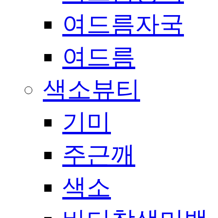
여드름자국
여드름
색소뷰티
기미
주근깨
색소