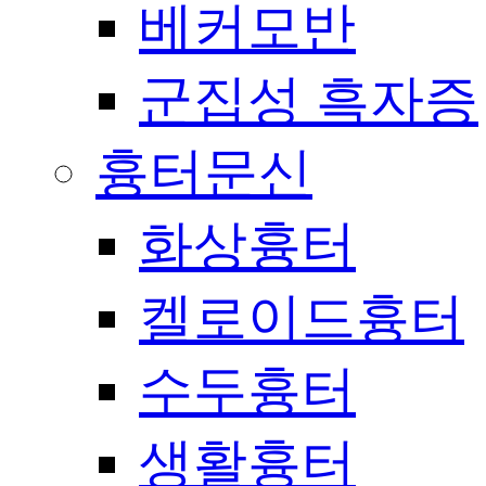
베커모반
군집성 흑자증
흉터문신
화상흉터
켈로이드흉터
수두흉터
생활흉터