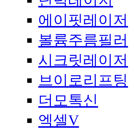
탄력레이저
에이핏레이저
볼륨주름필러
시크릿레이저
브이로리프팅
더모톡신
엑셀V