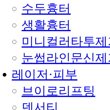
수두흉터
생활흉터
미니컬러타투제
눈썹라인문신제
레이저·피부
브이로리프팅
덴서티