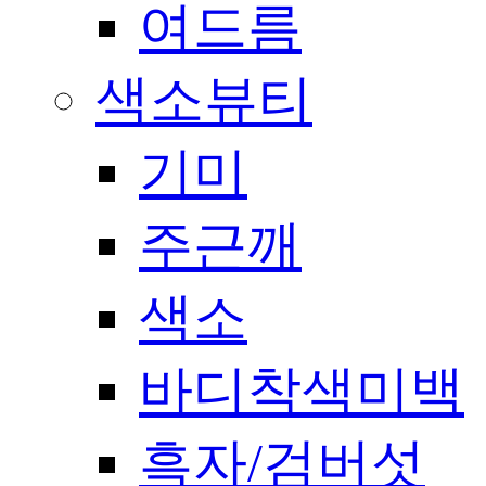
여드름
색소뷰티
기미
주근깨
색소
바디착색미백
흑자/검버섯