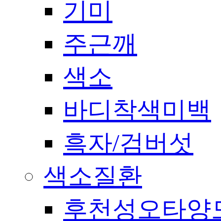
기미
주근깨
색소
바디착색미백
흑자/검버섯
색소질환
후천성오타양