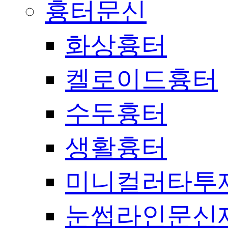
흉터문신
화상흉터
켈로이드흉터
수두흉터
생활흉터
미니컬러타투
눈썹라인문신