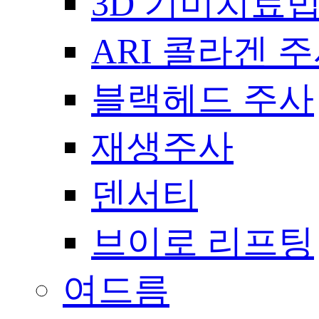
3D 기미치료
ARI 콜라겐 
블랙헤드 주사
재생주사
덴서티
브이로 리프팅
여드름