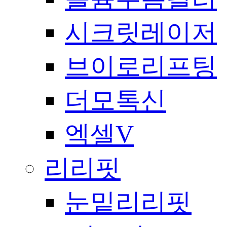
시크릿레이저
브이로리프팅
더모톡신
엑셀V
리리핏
눈밑리리핏