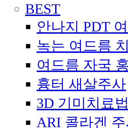
BEST
안나지 PDT 
녹는 여드름 
여드름 자국 
흉터 새살주사
3D 기미치료
ARI 콜라겐 