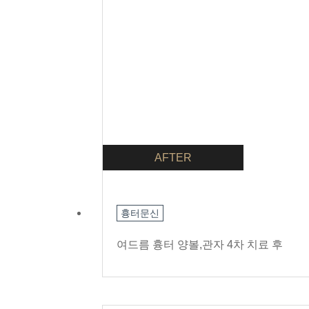
AFTER
흉터문신
여드름 흉터 양볼,관자 4차 치료 후