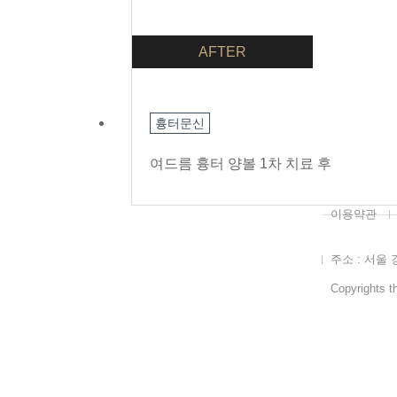
AFTER
흉터문신
여드름 흉터 양볼 1차 치료 후
이용약관
주소 : 서울 
Copyrights th