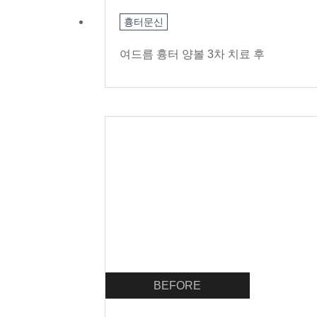
흉터문신
여드름 흉터 양볼 3차 치료 후
BEFORE