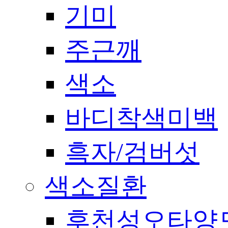
기미
주근깨
색소
바디착색미백
흑자/검버섯
색소질환
후천성오타양