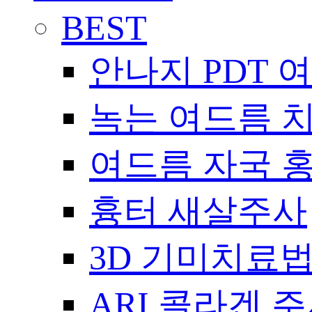
BEST
안나지 PDT 
녹는 여드름 
여드름 자국 
흉터 새살주사
3D 기미치료
ARI 콜라겐 