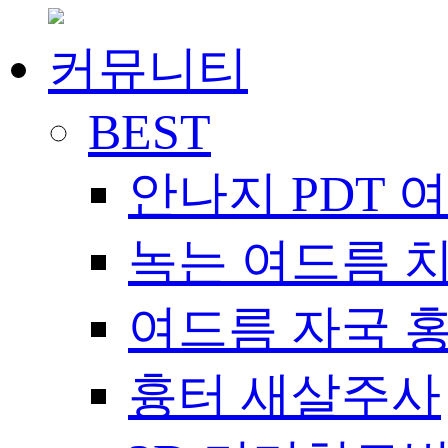
커뮤니티
BEST
안나지 PDT 
녹는 여드름 
여드름 자국 
흉터 새살주사