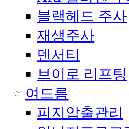
블랙헤드 주사
재생주사
덴서티
브이로 리프팅
여드름
피지압출관리