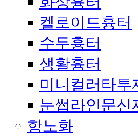
화상흉터
켈로이드흉터
수두흉터
생활흉터
미니컬러타투
눈썹라인문신
항노화