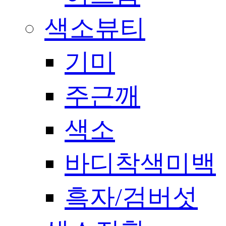
색소뷰티
기미
주근깨
색소
바디착색미백
흑자/검버섯