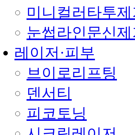
미니컬러타투제
눈썹라인문신제
레이저·피부
브이로리프팅
덴서티
피코토닝
시크릿레이저