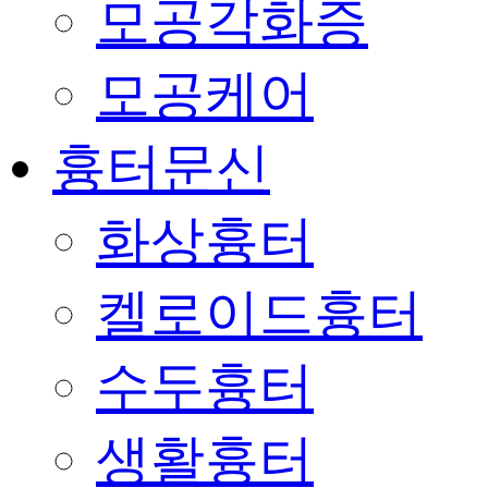
모공각화증
모공케어
흉터문신
화상흉터
켈로이드흉터
수두흉터
생활흉터