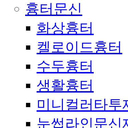
흉터문신
화상흉터
켈로이드흉터
수두흉터
생활흉터
미니컬러타투
눈썹라인문신