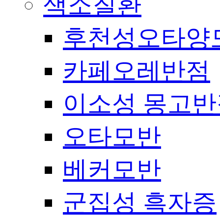
색소질환
후천성오타양
카페오레반점
이소성 몽고반
오타모반
베커모반
군집성 흑자증