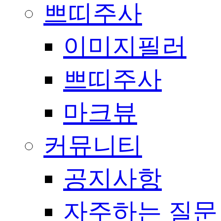
쁘띠주사
이미지필러
쁘띠주사
마크뷰
커뮤니티
공지사항
자주하는 질문