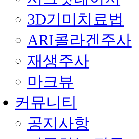
3D기미치료법
ARI콜라겐주사
재생주사
마크뷰
커뮤니티
공지사항