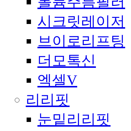
볼륨주름필러
시크릿레이저
브이로리프팅
더모톡신
엑셀V
리리핏
눈밑리리핏