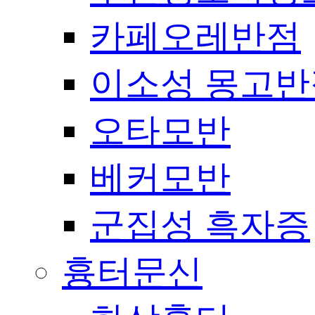
카페오레반점
이소성 몽고반
오타모반
베커모반
군집성 흑자증
흉터문신