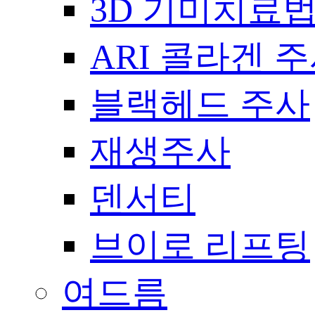
3D 기미치료
ARI 콜라겐 
블랙헤드 주사
재생주사
덴서티
브이로 리프팅
여드름