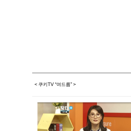
< 쿠키TV “여드름” >