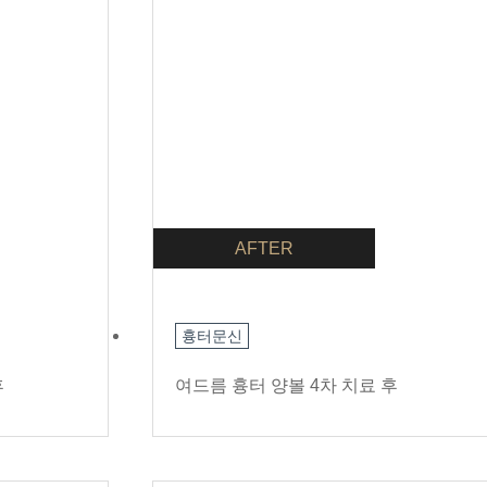
AFTER
흉터문신
후
여드름 흉터 양볼 4차 치료 후