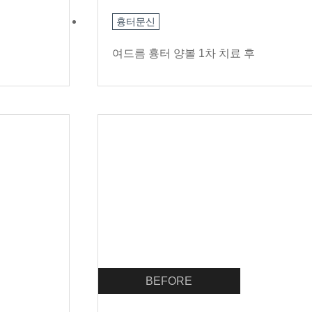
흉터문신
여드름 흉터 양볼 1차 치료 후
BEFORE