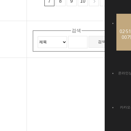
7
8
9
10
02·51
검색
007
온라인
카카오