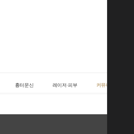
로그인
회
흉터문신
레이저·피부
커뮤니티