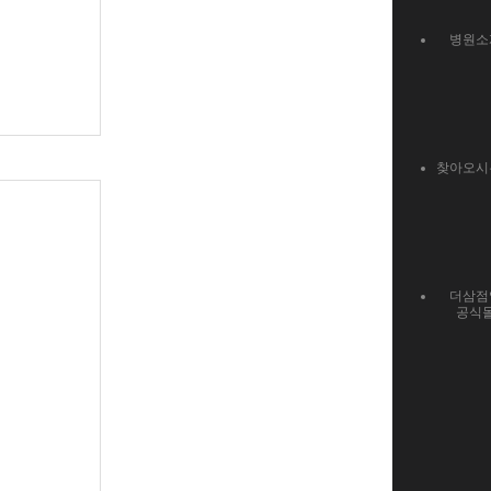
병원소
찾아오시
더삼점
공식