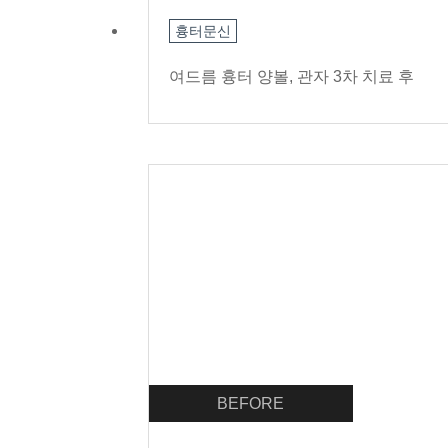
흉터문신
여드름 흉터 양볼, 관자 3차 치료 후
BEFORE