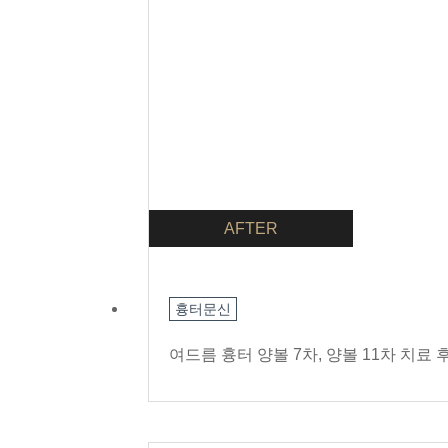
AFTER
흉터문신
여드름 흉터 양볼 7차, 양볼 11차 치료 